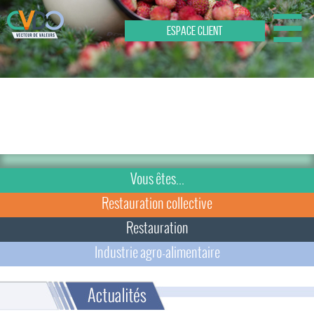
☰
ESPACE CLIENT
Réduction du
alimentaire
Vous êtes...
Restauration collective
Restauration
Industrie agro-alimentaire